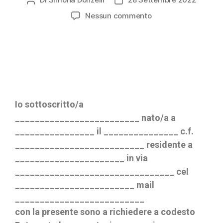
Nessun commento
Io sottoscritto/a
_________________________ nato/a a
________________ il _______________ c.f.
__________________________ residente a
______________________ in via
________________________________ cel
________________________ mail
__________________________
con la presente sono a richiedere a codesto