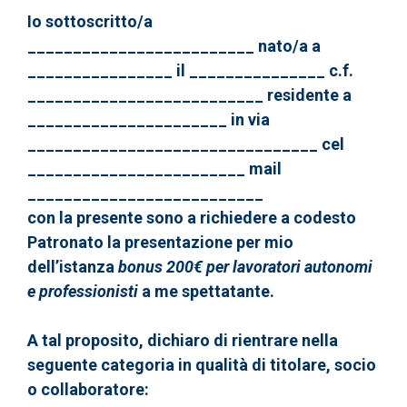
Io sottoscritto/a
_________________________ nato/a a
________________ il _______________ c.f.
__________________________ residente a
______________________ in via
________________________________ cel
________________________ mail
__________________________
con la presente sono a richiedere a codesto
Patronato la presentazione per mio
dell’istanza
bonus 200€ per lavoratori autonomi
e professionisti
a me spettatante.
A tal proposito, dichiaro di rientrare nella
seguente categoria in qualità di titolare, socio
o collaboratore: