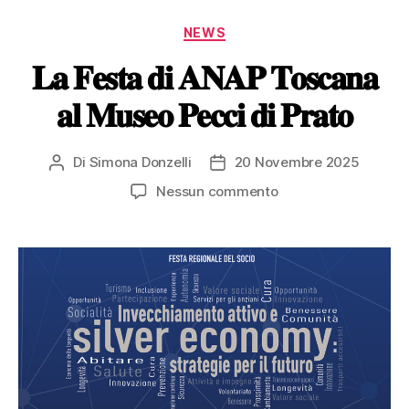
NEWS
𝐋𝐚 𝐅𝐞𝐬𝐭𝐚 𝐝𝐢 𝐀𝐍𝐀𝐏 𝐓𝐨𝐬𝐜𝐚𝐧𝐚
𝐚𝐥 𝐌𝐮𝐬𝐞𝐨 𝐏𝐞𝐜𝐜𝐢 𝐝𝐢 𝐏𝐫𝐚𝐭𝐨
Di
Simona Donzelli
20 Novembre 2025
Nessun commento