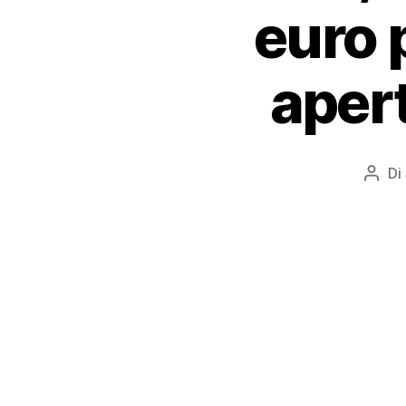
euro 
apert
Di