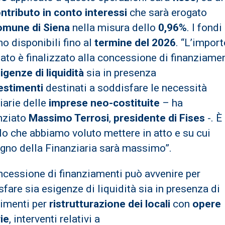
ntributo in conto interessi
che sarà erogato
mune di Siena
nella misura dello
0,96%
. I fondi
o disponibili fino al
termine del 2026
. “L’impor
ato è finalizzato alla concessione di finanziamen
igenze di liquidità
sia in presenza
estimenti
destinati a soddisfare le necessità
iarie delle
imprese neo-costituite
– ha
nziato
Massimo Terrosi
,
presidente di Fises
-. È
o che abbiamo voluto mettere in atto e su cui
egno della Finanziaria sarà massimo”.
ncessione di finanziamenti può avvenire per
fare sia esigenze di liquidità sia in presenza di
timenti per
ristrutturazione dei locali
con
opere
ie
, interventi relativi a