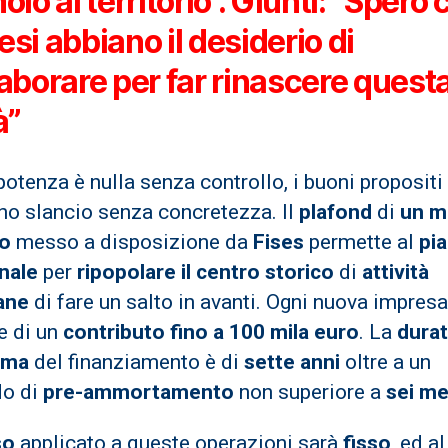
olo al territorio”. Giunti: “Spero 
si abbiano il desiderio di
laborare per far rinascere quest
à”
potenza è nulla senza controllo, i buoni propositi
no slancio senza concretezza. Il
plafond
di
un m
ro
messo a disposizione da
Fises
permette al
pi
nale
per
ripopolare il centro storico
di
attività
iane
di fare un salto in avanti. Ogni nuova impresa
e di un
contributo fino a 100 mila euro
. La
dura
ima
del finanziamento è di
sette anni
oltre a un
do di
pre-ammortamento
non superiore a
sei me
so
applicato a queste operazioni sarà
fisso
, ed a