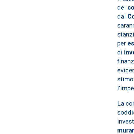
del
co
dal
Co
sarann
stanzi
per
es
di
inv
finanz
evide
stimol
l’imp
La co
soddis
inves
murar