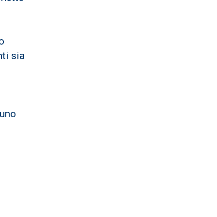
to
ti sia
 uno