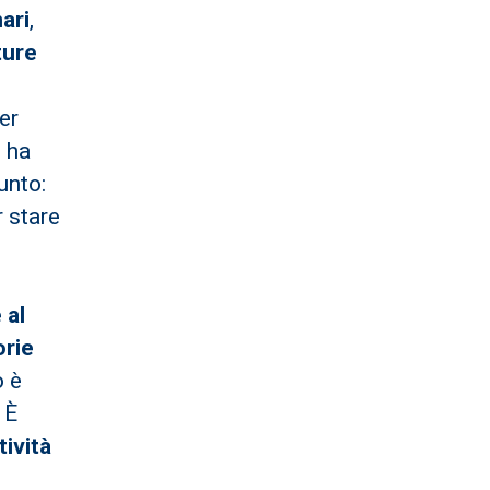
ari
,
ture
er
, ha
unto:
 stare
 al
orie
o è
 È
tività