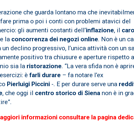
erazione che guarda lontano ma che inevitabilme
fare prima o poi i conti con problemi atavici del
cio: gli aumenti costanti dell’
inflazione
, il
car
e la
concorrenza dei negozi online
. Non è un c
n un declino progressivo, l’unica attività con un s
mente positivo tra chiusure e aperture rispetto 
nio sia la
ristorazione
. “La vera sfida non è aprir
esercizi: è
farli durare
– fa notare l’ex
aco
Pierluigi Piccini
-. E per durare serve una
reddi
e
, che oggi il
centro storico di Siena
non è in gra
ire”.
aggiori informazioni consultare la pagina dedic