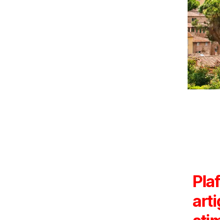
Plaf
arti