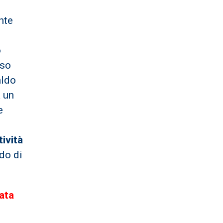
nte
o
aso
aldo
a un
e
tività
do di
ata