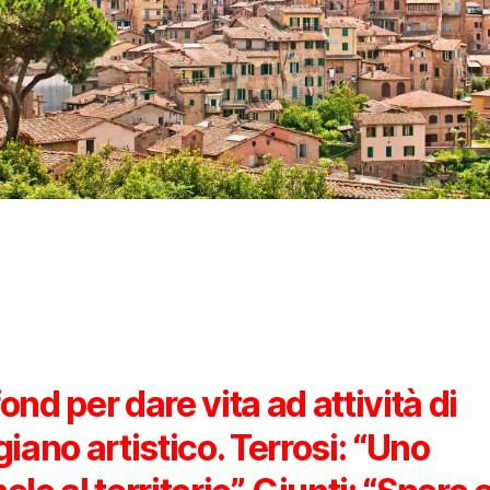
ond per dare vita ad attività di
giano artistico. Terrosi: “Uno