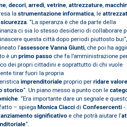
ne
,
decori
,
arredi
,
vetrine
,
attrezzature
,
macchin
esa la
strumentazione informatica
, le
attrezza
a sicurezza
. “La speranza è che da parte della
inanza ci sia lo stesso desiderio di collaborare p
rinascere questa città dopo periodi piuttosto bui”
ineato l’
assessore Vanna Giunti
, che poi ha aggi
to è un
primo passo
che fa l’amministrazione per
nco dei propri cittadini e soprattutto di chi vuole
nte tirar fuori la propria
eristica
imprenditoriale
proprio per
ridare valore
o storico
”. Un piano messo a punto con le
categ
omiche
. “Era importante dare un segnale e quest
 fatto – spiega
Monica Ciacci
di
Confesercenti
-.
tanziamento significativo
e che potrà aiutare l’
at
nditoriale
”.