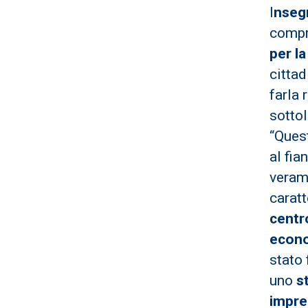
I
nseg
compr
per l
cittad
farla 
sottol
“Ques
al fia
verame
caratt
centr
econ
stato
uno
s
impre