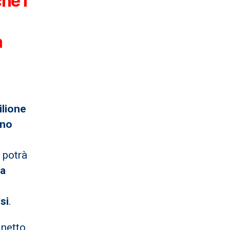
che i
a
ilione
ano
 potrà
ta
si
.
l netto