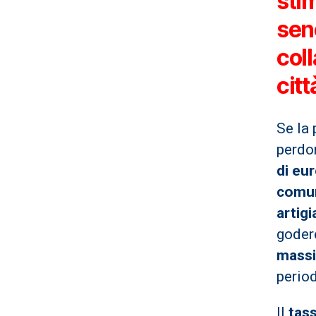
stim
sene
col
citt
Se la 
perdo
di eu
comu
artig
goder
mass
perio
Il
tas