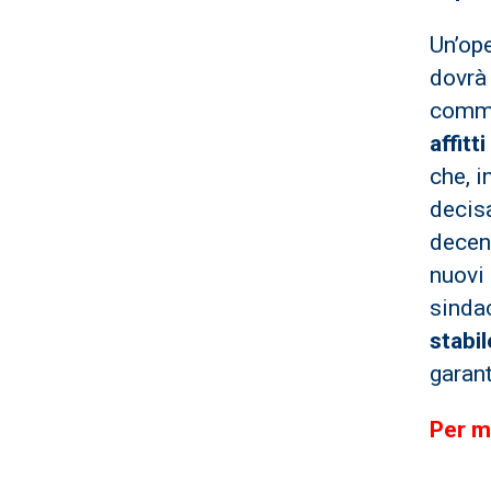
Un’op
dovrà 
commer
affitti
che, i
decisa
decen
nuovi 
sind
stabil
garant
Per m