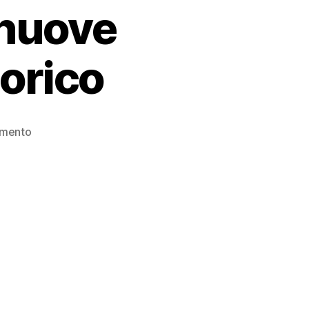
 nuove
torico
mento