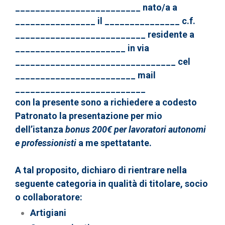
_________________________ nato/a a
________________ il _______________ c.f.
__________________________ residente a
______________________ in via
________________________________ cel
________________________ mail
__________________________
con la presente sono a richiedere a codesto
Patronato la presentazione per mio
dell’istanza
bonus 200€ per lavoratori autonomi
e professionisti
a me spettatante.
A tal proposito, dichiaro di rientrare nella
seguente categoria in qualità di titolare, socio
o collaboratore:
Artigiani