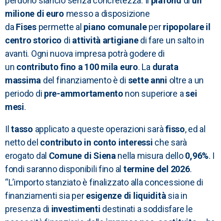
perdono slancio senza concretezza. Il
plafond
di
un
milione di euro
messo a disposizione
da
Fises
permette al
piano comunale
per
ripopolare il
centro storico
di
attività artigiane
di fare un salto in
avanti. Ogni nuova impresa potrà godere di
un
contributo fino a 100 mila euro
. La
durata
massima
del finanziamento è di
sette anni
oltre a un
periodo di
pre-ammortamento
non superiore a
sei
mesi
.
Il
tasso
applicato a queste operazioni sarà
fisso
, ed al
netto del
contributo in conto interessi
che sarà
erogato dal
Comune di Siena
nella misura dello
0,96%
. I
fondi saranno disponibili fino al
termine del 2026
.
“L’importo stanziato è finalizzato alla concessione di
finanziamenti sia per
esigenze di liquidità
sia in
presenza di
investimenti
destinati a soddisfare le