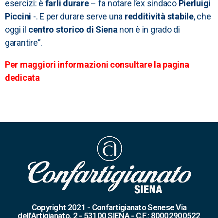
esercizi: è
farli durare
– fa notare l’ex sindaco
Pierluigi
Piccini
-. E per durare serve una
redditività stabile
, che
oggi il
centro storico di Siena
non è in grado di
garantire”.
Per maggiori informazioni consultare la pagina
dedicata
Copyright 2021 - Confartigianato Senese Via
dell’Artigianato, 2 - 53100 SIENA - C.F.: 80002900522