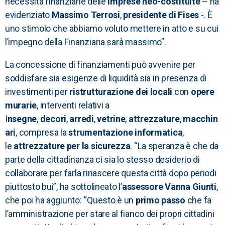
necessità finanziarie delle
imprese neo-costituite
– ha
evidenziato
Massimo Terrosi
,
presidente di Fises
-. È
uno stimolo che abbiamo voluto mettere in atto e su cui
l’impegno della Finanziaria sarà massimo”.
La concessione di finanziamenti può avvenire per
soddisfare sia esigenze di liquidità sia in presenza di
investimenti per
ristrutturazione dei locali
con
opere
murarie
, interventi relativi a
I
nsegne
,
decori
,
arredi
,
vetrine
,
attrezzature
,
macchin
ari
, compresa la
strumentazione informatica
,
le
attrezzature per la sicurezza
. “La speranza è che da
parte della cittadinanza ci sia lo stesso desiderio di
collaborare per farla rinascere questa città dopo periodi
piuttosto bui”, ha sottolineato l’
assessore Vanna Giunti
,
che poi ha aggiunto: “Questo è un
primo passo
che fa
l’amministrazione per stare al fianco dei propri cittadini