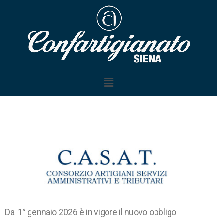
Dal 1° gennaio 2026 è in vigore il nuovo obbligo