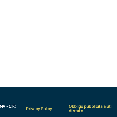
A - C.F.:
Obbligo pubblicità aiuti
Privacy Policy
di stato