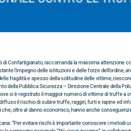
di Confartigianato, raccomanda la massima attenzione contro
tante l’impegno delle istituzioni e delle forze dell’ordine, a
delle fragilità e spesso della solitudine delle vittime, riesco
to della Pubblica Sicurezza – Direzione Centrale della Polizi
ove si è registrato il maggior numero di vittime di truffe a o
ffuso il rischio di subire truffe, raggiri, furti e rapine ed i
oni che, oltre al danno economico, hanno anche conseguenze
ana: “Per evitare rischi è importante conoscere i metodi usa
la campagna nazionale “Più sicuri insieme”, in collaborazio