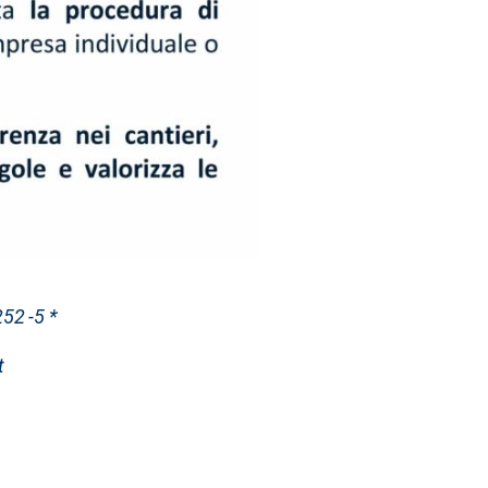
52 -5 *
t