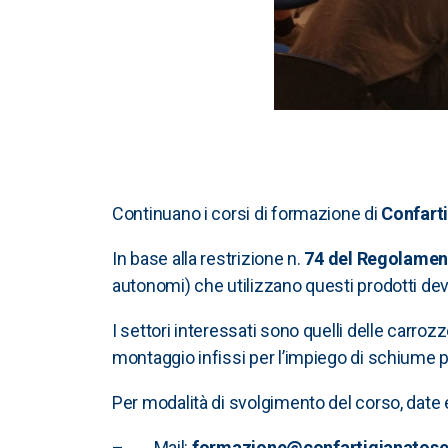
Continuano i corsi di formazione di
Confart
In base alla restrizione n.
74 del Regolame
autonomi) che utilizzano questi prodotti d
I settori interessati sono quelli delle carrozze
montaggio infissi per l’impiego di schiume p
Per modalità di svolgimento del corso, date ed
– Mail:
formazione@confartigianatose